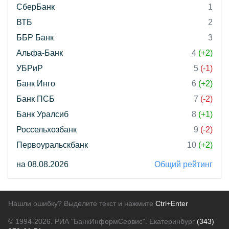
СберБанк
1
ВТБ
2
ББР Банк
3
Альфа-Банк
4
(+2)
УБРиР
5
(-1)
Банк Инго
6
(+2)
Банк ПСБ
7
(-2)
Банк Уралсиб
8
(+1)
Россельхозбанк
9
(-2)
Первоуральскбанк
10
(+2)
на 08.08.2026
Общий рейтинг
Нашли ошибку? Выделите текст и нажмите
Ctrl+Enter
© 1994-2026.
РИА "БанкИнформСервис". Екатеринбург
(343)