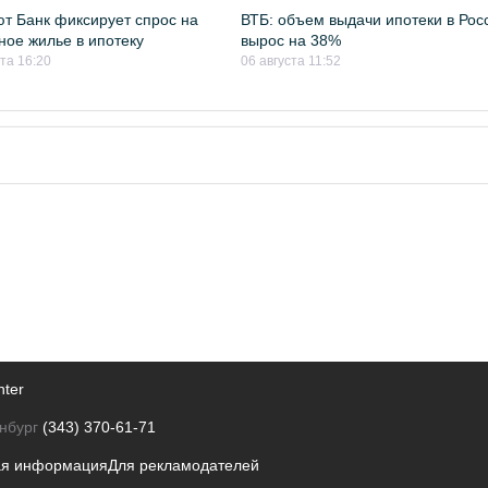
т Банк фиксирует спрос на
ВТБ: объем выдачи ипотеки в Рос
ное жилье в ипотеку
вырос на 38%
ста 16:20
06 августа 11:52
nter
нбург
(343) 370-61-71
ая информация
Для рекламодателей