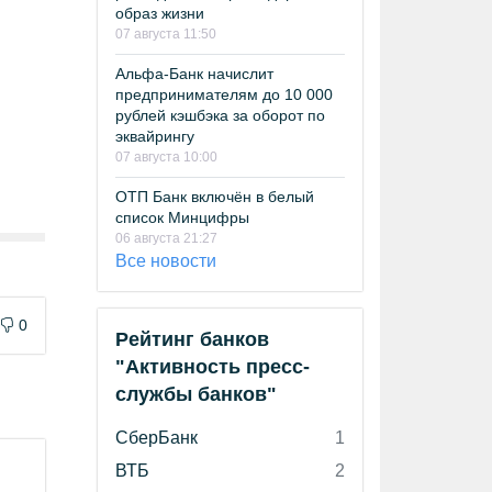
образ жизни
07 августа 11:50
Альфа-Банк начислит
предпринимателям до 10 000
рублей кэшбэка за оборот по
эквайрингу
07 августа 10:00
ОТП Банк включён в белый
список Минцифры
06 августа 21:27
Все новости
0
Рейтинг банков
"Активность пресс-
службы банков"
СберБанк
1
ВТБ
2