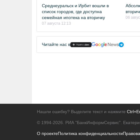
Среднеуральск и Ирбит вошли в
Абсолю
список городов, где доступна
вторич
семейная ипотека на вторичку
06 авгу
07 августа 12:13
Читайте нас в
Нашли ошибку? Выделите текст и нажмите
Ctrl+E
© 1994-2026.
РИА "БанкИнформСервис". Екатери
О проекте
Политика конфиденциальности
Правов