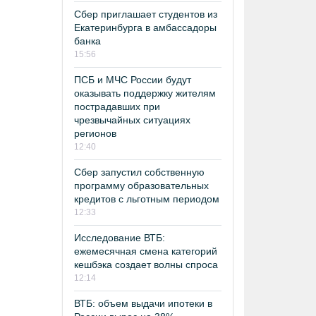
Сбер приглашает студентов из
Екатеринбурга в амбассадоры
банка
15:56
ПСБ и МЧС России будут
оказывать поддержку жителям
пострадавших при
чрезвычайных ситуациях
регионов
12:40
Сбер запустил собственную
программу образовательных
кредитов с льготным периодом
12:33
Исследование ВТБ:
ежемесячная смена категорий
кешбэка создает волны спроса
12:14
ВТБ: объем выдачи ипотеки в