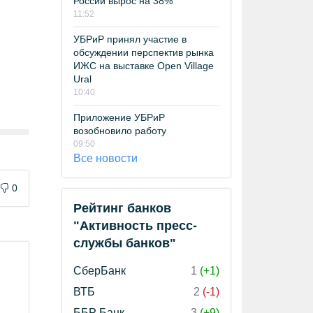
России вырос на 38%
11:52
УБРиР принял участие в
обсуждении перспектив рынка
ИЖС на выставке Open Village
Ural
10:40
Приложение УБРиР
возобновило работу
09:50
Все новости
0
Рейтинг банков
"Активность пресс-
службы банков"
СберБанк
1
(+1)
ВТБ
2
(-1)
ББР Банк
3
(+9)