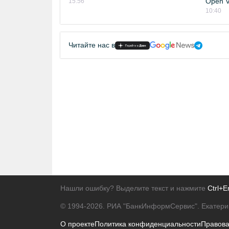
Open Vi
15:56
10:40
Читайте нас в
Нашли ошибку? Выделите текст и нажмите
Ctrl+E
© 1994-2026.
РИА "БанкИнформСервис". Екатери
О проекте
Политика конфиденциальности
Правов