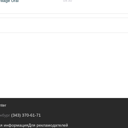
llage Ural
09:50
nter
нбург
(343) 370-61-71
ая информация
Для рекламодателей