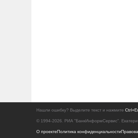
Нашли ошибку? Выделите текст и нажмите
Ctrl+E
© 1994-2026.
РИА "БанкИнформСервис". Екатери
О проекте
Политика конфиденциальности
Правов