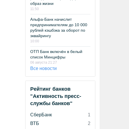
образ жизни
11:50
Альфа-Банк начислит
предпринимателям до 10 000
рублей кэшбэка за оборот по
эквайрингу
10:00
ОТП Банк включён в белый
список Минцифры
06 августа 21:27
Все новости
Рейтинг банков
"Активность пресс-
службы банков"
СберБанк
1
ВТБ
2