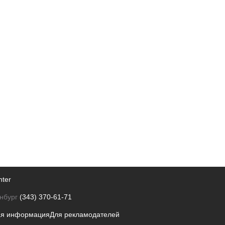
nter
нбург
(343) 370-61-71
ая информация
Для рекламодателей