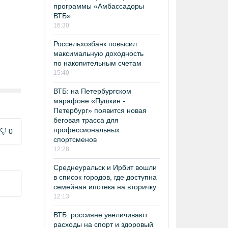
программы «Амбассадоры
ВТБ»
16:30
Россельхозбанк повысил
максимальную доходность
по накопительным счетам
15:40
ВТБ: на Петербургском
марафоне «Пушкин -
Петербург» появится новая
беговая трасса для
профессиональных
0
спортсменов
12:28
Среднеуральск и Ирбит вошли
в список городов, где доступна
семейная ипотека на вторичку
12:13
ВТБ: россияне увеличивают
расходы на спорт и здоровый