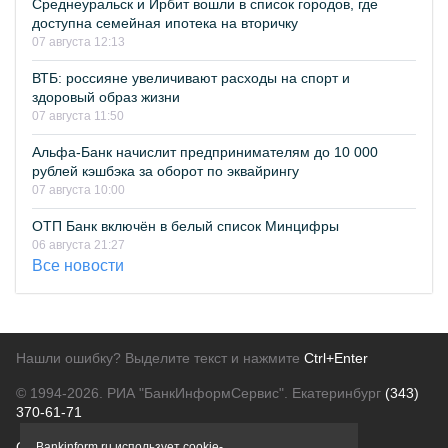
Среднеуральск и Ирбит вошли в список городов, где
доступна семейная ипотека на вторичку
07 августа 12:13
ВТБ: россияне увеличивают расходы на спорт и
здоровый образ жизни
07 августа 11:50
Альфа-Банк начислит предпринимателям до 10 000
рублей кэшбэка за оборот по эквайрингу
07 августа 10:00
ОТП Банк включён в белый список Минцифры
06 августа 21:27
Все новости
Нашли ошибку? Выделите текст и нажмите
Ctrl+Enter
© 1994-2026.
РИА "БанкИнформСервис". Екатеринбург
(343)
370-61-71
О проекте
Политика конфиденциальности
Bankinform.ru использует cookie-