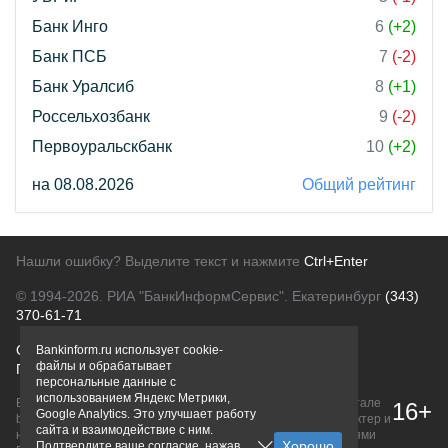
Банк Инго
6
(+2)
Банк ПСБ
7
(-2)
Банк Уралсиб
8
(+1)
Россельхозбанк
9
(-2)
Первоуральскбанк
10
(+2)
на 08.08.2026
Общий рейтинг
Нашли ошибку? Выделите текст и нажмите
Ctrl+Enter
© 1994-2026.
РИА "БанкИнформСервис". Екатеринбург
(343)
370-61-71
О проекте
Политика конфиденциальности
Bankinform.ru использует cookie-
файлы и обрабатывает
Правовая информация
Для рекламодателей
персональные данные с
использованием Яндекс Метрики,
Вся информация о продуктах банков, размещенная на портале
16+
Google Analytics. Это улучшает работу
bankinform.ru, носит исключительно ознакомительный характер и
сайта и взаимодействие с ним.
не является публичной офертой, определяемой положениями
Подтвердите ваше согласие, нажав