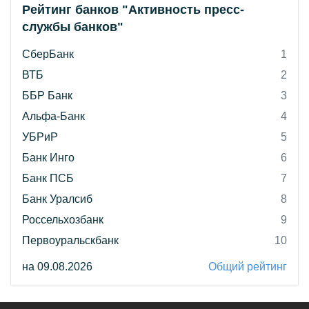
Рейтинг банков "Активность пресс-
службы банков"
СберБанк
1
ВТБ
2
ББР Банк
3
Альфа-Банк
4
УБРиР
5
Банк Инго
6
Банк ПСБ
7
Банк Уралсиб
8
Россельхозбанк
9
Первоуральскбанк
10
на 09.08.2026
Общий рейтинг