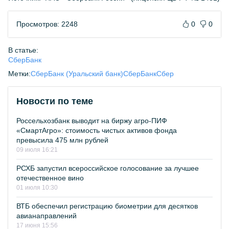
Просмотров: 2248
0
0
В статье:
СберБанк
Метки:
СберБанк (Уральский банк)
СберБанк
Сбер
Новости по теме
Россельхозбанк выводит на биржу агро-ПИФ
«СмартАгро»: стоимость чистых активов фонда
превысила 475 млн рублей
09 июля 16:21
РСХБ запустил всероссийское голосование за лучшее
отечественное вино
01 июля 10:30
ВТБ обеспечил регистрацию биометрии для десятков
авианаправлений
17 июня 15:56