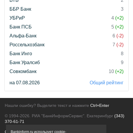
ВТБ
2
ББР Банк
3
УБРиР
4
(+2)
Банк ПСБ
5
(+2)
Альфа-Банк
6
(-2)
Россельхозбанк
7
(-2)
Банк Инго
8
Банк Уралсиб
9
Совкомбанк
10
(+2)
на 07.08.2026
Общий рейтинг
Нашли ошибку? Выделите текст и нажмите
Ctrl+Enter
© 1994-2026.
РИА "БанкИнформСервис". Екатеринбург
(343)
370-61-71
О проекте
Политика конфиденциальности
Bankinform.ru использует cookie-