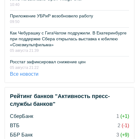
10:40
Приложение УБРиР возобновило работу
09:50
Как Чебурашку с ГигаЧатом подружили. В Екатеринбурге
при поддержке Сбера открылась выставка к юбилею
«Союзмультфильма»
05 августа 21:39
Росстат зафиксировал снижение цен
05 августа 21:22
Все новости
Рейтинг банков "Активность пресс-
службы банков"
СберБанк
1
(+1)
ВТБ
2
(-1)
ББР Банк
3
(+9)