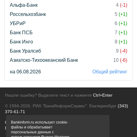
Альфа-Банк
4
(-1)
Россельхозбанк
5
(+1)
УБРиР
6
(+1)
Банк ПСБ
7
(+1)
Банк Инго
8
(+1)
Банк Уралсиб
9
(-4)
Азиатско-Тихоокеанский Банк
10
(-6)
на 06.08.2026
Общий рейтинг
Нашли ошибку? Выделите текст и нажмите
Ctrl+Enter
© 1994-2026.
РИА "БанкИнформСервис". Екатеринбург
(343)
370-61-71
О проекте
Политика конфиденциальности
Bankinform.ru использует cookie-
файлы и обрабатывает
Правовая информация
Для рекламодателей
персональные данные с