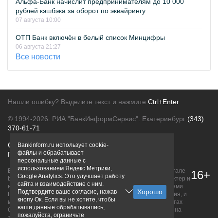
Альфа-Банк начислит предпринимателям до 10 000
рублей кэшбэка за оборот по эквайрингу
07 августа 10:00
ОТП Банк включён в белый список Минцифры
06 августа 21:27
Все новости
Нашли ошибку? Выделите текст и нажмите
Ctrl+Enter
© 1994-2026.
РИА "БанкИнформСервис". Екатеринбург
(343)
370-61-71
О проекте
Политика конфиденциальности
Bankinform.ru использует cookie-
файлы и обрабатывает
Правовая информация
Для рекламодателей
персональные данные с
использованием Яндекс Метрики,
Вся информация о продуктах банков, размещенная на портале
16+
Google Analytics. Это улучшает работу
bankinform.ru, носит исключительно ознакомительный характер и
сайта и взаимодействие с ним.
не является публичной офертой, определяемой положениями
Подтвердите ваше согласие, нажав
ГК РФ. Информация не содержит точного и полного описания, и
кнопу Ок. Если вы не хотите, чтобы
может быть изменена. Конечные условия уточняйте на сайтах
ваши данные обрабатывались,
банков или при личном обращении. Исключительное право на
пожалуйста, ограничьте
товарные знаки принадлежит их правообладателям.