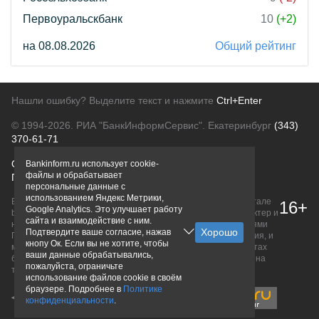
Первоуральскбанк
10
(+2)
на 08.08.2026
Общий рейтинг
Нашли ошибку? Выделите текст и нажмите
Ctrl+Enter
© 1994-2026.
РИА "БанкИнформСервис". Екатеринбург
(343)
370-61-71
О проекте
Политика конфиденциальности
Bankinform.ru использует cookie-
файлы и обрабатывает
Правовая информация
Для рекламодателей
персональные данные с
использованием Яндекс Метрики,
Вся информация о продуктах банков, размещенная на портале
16+
Google Analytics. Это улучшает работу
bankinform.ru, носит исключительно ознакомительный характер и
сайта и взаимодействие с ним.
не является публичной офертой, определяемой положениями
Подтвердите ваше согласие, нажав
ГК РФ. Информация не содержит точного и полного описания, и
кнопу Ок. Если вы не хотите, чтобы
может быть изменена. Конечные условия уточняйте на сайтах
ваши данные обрабатывались,
банков или при личном обращении. Исключительное право на
пожалуйста, ограничьте
товарные знаки принадлежит их правообладателям.
использование файлов cookie в своём
браузере. Подробнее в
Политике
конфиденциальности
.