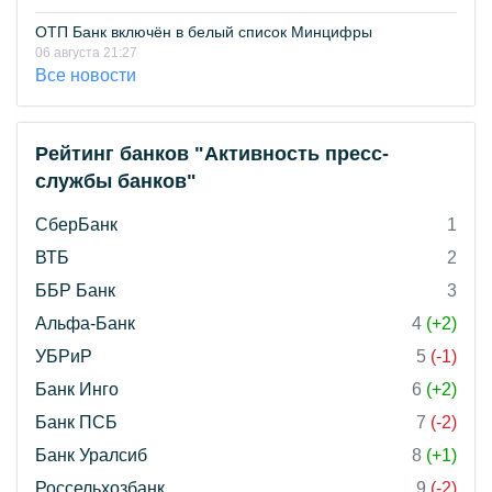
ОТП Банк включён в белый список Минцифры
06 августа 21:27
Все новости
Рейтинг банков "Активность пресс-
службы банков"
СберБанк
1
ВТБ
2
ББР Банк
3
Альфа-Банк
4
(+2)
УБРиР
5
(-1)
Банк Инго
6
(+2)
Банк ПСБ
7
(-2)
Банк Уралсиб
8
(+1)
Россельхозбанк
9
(-2)