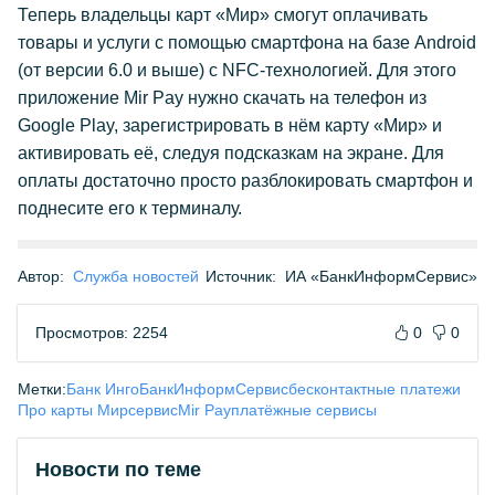
Теперь владельцы карт «Мир» смогут оплачивать
товары и услуги с помощью смартфона на базе Android
(от версии 6.0 и выше) с NFC-технологией. Для этого
приложение Mir Pay нужно скачать на телефон из
Google Play, зарегистрировать в нём карту «Мир» и
активировать её, следуя подсказкам на экране. Для
оплаты достаточно просто разблокировать смартфон и
поднесите его к терминалу.
Автор:
Служба новостей
Источник:
ИА «БанкИнформСервис»
Просмотров: 2254
0
0
Метки:
Банк Инго
БанкИнформСервис
бесконтактные платежи
Про карты Мир
сервис
Mir Pay
платёжные сервисы
Новости по теме