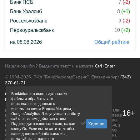
Банк ПСБ
7
(-2)
Банк Уралсиб
8
(+1)
Россельхозбанк
9
(-2)
Первоуральскбанк
10
(+2)
на 08.08.2026
Общий рейтинг
Нашли ошибку? Выделите текст и нажмите
Ctrl+Enter
© 1994-2026.
РИА "БанкИнформСервис". Екатеринбург
(343)
370-61-71
О проекте
Политика конфиденциальности
Bankinform.ru использует cookie-
файлы и обрабатывает
Правовая информация
Для рекламодателей
персональные данные с
использованием Яндекс Метрики,
Вся информация о продуктах банков, размещенная на портале
16+
Google Analytics. Это улучшает работу
bankinform.ru, носит исключительно ознакомительный характер и
сайта и взаимодействие с ним.
не является публичной офертой, определяемой положениями
Подтвердите ваше согласие, нажав
ГК РФ. Информация не содержит точного и полного описания, и
кнопу Ок. Если вы не хотите, чтобы
может быть изменена. Конечные условия уточняйте на сайтах
ваши данные обрабатывались,
банков или при личном обращении. Исключительное право на
пожалуйста, ограничьте