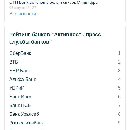
ОТП Банк включён в белый список Минцифры
06 августа 21:27
Все новости
Рейтинг банков "Активность пресс-
службы банков"
СберБанк
1
ВТБ
2
ББР Банк
3
Альфа-Банк
4
УБРиР
5
Банк Инго
6
Банк ПСБ
7
Банк Уралсиб
8
Россельхозбанк
9