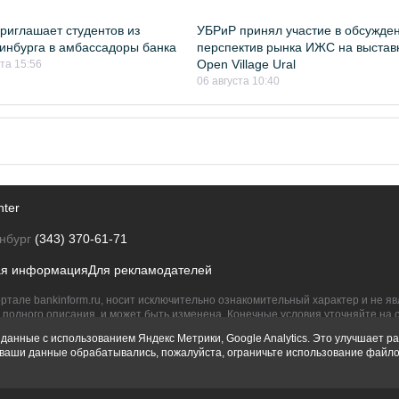
риглашает студентов из
УБРиР принял участие в обсужде
инбурга в амбассадоры банка
перспектив рынка ИЖС на выстав
Open Village Ural
ста 15:56
06 августа 10:40
nter
нбург
(343) 370-61-71
ая информация
Для рекламодателей
ртале bankinform.ru, носит исключительно ознакомительный характер и не 
полного описания, и может быть изменена. Конечные условия уточняйте на 
их правообладателям.
данные с использованием Яндекс Метрики, Google Analytics. Это улучшает ра
ы ваши данные обрабатывались, пожалуйста, ограничьте использование файло