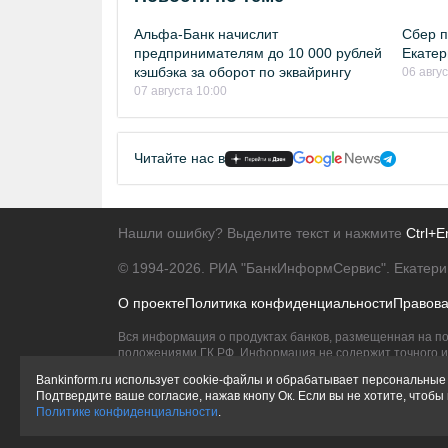
Альфа-Банк начислит
Сбер п
предпринимателям до 10 000 рублей
Екатер
кэшбэка за оборот по эквайрингу
06 авгу
07 августа 10:00
Читайте нас в
Нашли ошибку? Выделите текст и нажмите
Ctrl+E
© 1994-2026.
РИА "БанкИнформСервис". Екатери
О проекте
Политика конфиденциальности
Правов
Вся информация о продуктах банков, размещенная на по
положениями ГК РФ. Информация не содержит точного и 
Исключительное право на товарные знаки принадлежит 
Bankinform.ru использует cookie-файлы и обрабатывает персональные 
Подтвердите ваше согласие, нажав кнопу Ок. Если вы не хотите, чтоб
Политике конфиденциальности
.