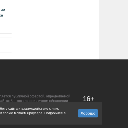
нии
ке
является публичной офертой, определяемой
16+
сайтах банков или при личном обращении.
боту сайта и взаимодействие с ним.
в cookie в своём браузере. Подробнее в