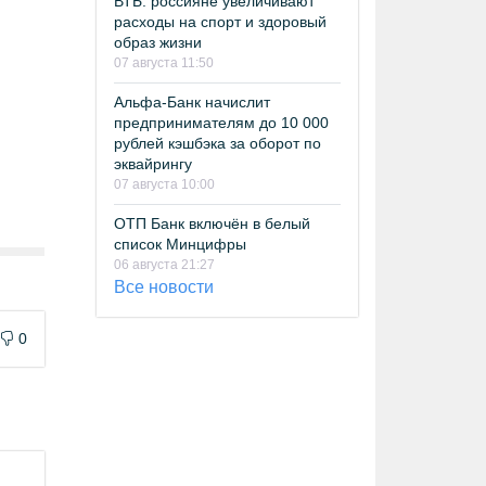
ВТБ: россияне увеличивают
расходы на спорт и здоровый
образ жизни
07 августа 11:50
Альфа-Банк начислит
предпринимателям до 10 000
рублей кэшбэка за оборот по
эквайрингу
07 августа 10:00
ОТП Банк включён в белый
список Минцифры
06 августа 21:27
Все новости
0