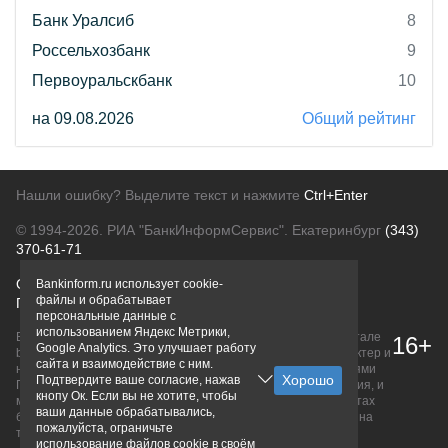
Банк Уралсиб
8
Россельхозбанк
9
Первоуральскбанк
10
на 09.08.2026
Общий рейтинг
Нашли ошибку? Выделите текст и нажмите
Ctrl+Enter
© 1994-2026.
РИА "БанкИнформСервис". Екатеринбург
(343)
370-61-71
О проекте
Политика конфиденциальности
Bankinform.ru использует cookie-
файлы и обрабатывает
Правовая информация
Для рекламодателей
персональные данные с
использованием Яндекс Метрики,
Вся информация о продуктах банков, размещенная на портале
16+
Google Analytics. Это улучшает работу
bankinform.ru, носит исключительно ознакомительный характер и
сайта и взаимодействие с ним.
не является публичной офертой, определяемой положениями
Подтвердите ваше согласие, нажав
ГК РФ. Информация не содержит точного и полного описания, и
кнопу Ок. Если вы не хотите, чтобы
может быть изменена. Конечные условия уточняйте на сайтах
ваши данные обрабатывались,
банков или при личном обращении. Исключительное право на
пожалуйста, ограничьте
товарные знаки принадлежит их правообладателям.
использование файлов cookie в своём