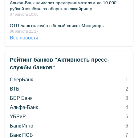
Альфа-Банк начислит предпринимателям до 10 000
рублей кэшбэка за оборот по эквайрингу
07 августа 10:00
ОТП Банк включён в белый список Минцифры
06 августа 21:27
Все новости
Рейтинг банков "Активность пресс-
службы банков"
СберБанк
1
ВТБ
2
ББР Банк
3
Альфа-Банк
4
УБРиР
5
Банк Инго
6
Банк ПСБ
7