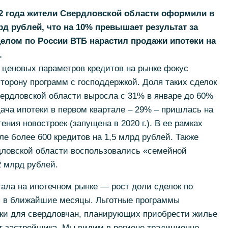
22 года жители Свердловской области оформили в
лрд рублей, что на 10% превышает результат за
целом по России ВТБ нарастил продажи ипотеки на
.
 ценовых параметров кредитов на рынке фокус
торону программ с господдержкой. Доля таких сделок
ердловской области выросла с 31% в январе до 60%
дача ипотеки в первом квартале – 29% – пришлась на
ния новостроек (запущена в 2020 г.). В ее рамках
е более 600 кредитов на 1,5 млрд рублей. Также
рдловской области воспользовались «семейной
2 млрд рублей.
тала на ипотечном рынке — рост доли сделок по
я в ближайшие месяцы. Льготные программы
ки для свердловчан, планирующих приобрести жилье
т застройщика. Мы видим в регионе традиционно