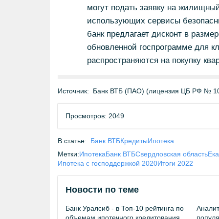
могут подать заявку на жилищный
использующих сервисы безопасны
банк предлагает дисконт в размер
обновленной госпрограмме для кл
распространяются на покупку ква
Источник:
Банк ВТБ (ПАО) (лицензия ЦБ РФ № 1
Просмотров: 2049
В статье:
Банк ВТБ
Кредиты
Ипотека
Метки:
Ипотека
Банк ВТБ
Свердловская область
Ека
Ипотека с господдержкой 2020
Итоги 2022
Новости по теме
Банк Уралсиб - в Топ-10 рейтинга по
Аналит
объемам ипотечного кредитования
попул