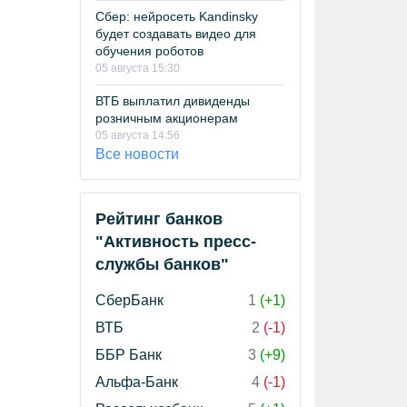
Сбер: нейросеть Kandinsky
будет создавать видео для
обучения роботов
05 августа 15:30
ВТБ выплатил дивиденды
розничным акционерам
05 августа 14:56
Все новости
Рейтинг банков
"Активность пресс-
службы банков"
СберБанк
1
(+1)
ВТБ
2
(-1)
ББР Банк
3
(+9)
Альфа-Банк
4
(-1)