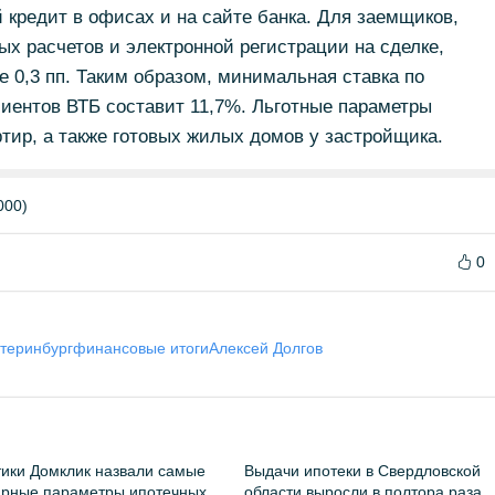
 кредит в офисах и на сайте банка. Для заемщиков,
х расчетов и электронной регистрации на сделке,
е 0,3 пп. Таким образом, минимальная ставка по
иентов ВТБ составит 11,7%. Льготные параметры
ртир, а также готовых жилых домов у застройщика.
000)
0
теринбург
финансовые итоги
Алексей Долгов
ики Домклик назвали самые
Выдачи ипотеки в Свердловской
ярные параметры ипотечных
области выросли в полтора раза