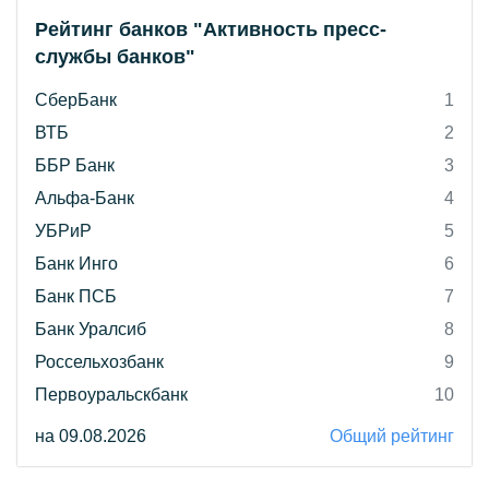
Рейтинг банков "Активность пресс-
службы банков"
СберБанк
1
ВТБ
2
ББР Банк
3
Альфа-Банк
4
УБРиР
5
Банк Инго
6
Банк ПСБ
7
Банк Уралсиб
8
Россельхозбанк
9
Первоуральскбанк
10
на 09.08.2026
Общий рейтинг