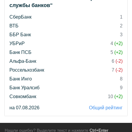
службы банков"
СберБанк
1
ВТБ
2
ББР Банк
3
УБРиР
4
(+2)
Банк ПСБ
5
(+2)
Альфа-Банк
6
(-2)
Россельхозбанк
7
(-2)
Банк Инго
8
Банк Уралсиб
9
Совкомбанк
10
(+2)
на 07.08.2026
Общий рейтинг
Нашли ошибку? Выделите текст и нажмите
Ctrl+Enter