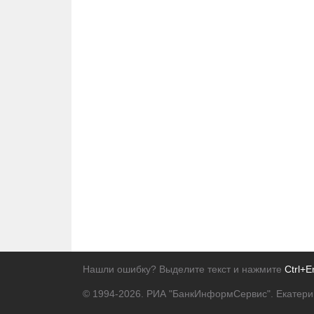
Нашли ошибку? Выделите текст и нажмите
Ctrl+E
© 1994-2026.
РИА "БанкИнформСервис". Екатери