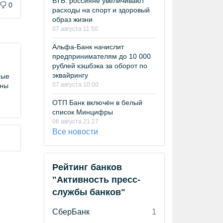
ВТБ: россияне увеличивают
0
расходы на спорт и здоровый
образ жизни
07 августа 11:50
Альфа-Банк начислит
предпринимателям до 10 000
рублей кэшбэка за оборот по
эквайрингу
ные
07 августа 10:00
аны
ОТП Банк включён в белый
список Минцифры
06 августа 21:27
Все новости
Рейтинг банков
"Активность пресс-
службы банков"
СберБанк
1