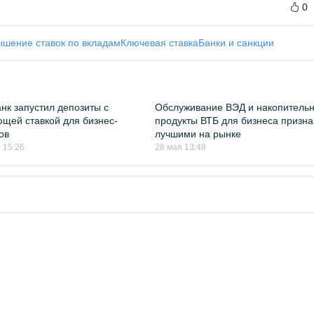
0
шение ставок по вкладам
Ключевая ставка
Банки и санкции
нк запустил депозиты с
Обслуживание ВЭД и накопитель
щей ставкой для бизнес-
продукты ВТБ для бизнеса призн
ов
лучшими на рынке
 15:26
28 мая 13:48