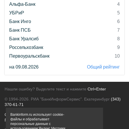
Альфа-Банк
4
УБРиР
5
Банк Инго
6
Банк ПСБ
7
Банк Уралсиб
8
Россельхозбанк
9
Первоуральскбанк
10
на 09.08.2026
Общий рейтинг
Нашли ошибку? Выделите текст и нажмите
Ctrl+Enter
© 1994-2026.
РИА "БанкИнформСервис". Екатеринбург
(343)
370-61-71
О проекте
Политика конфиденциальности
Bankinform.ru использует cookie-
файлы и обрабатывает
Правовая информация
Для рекламодателей
персональные данные с
использованием Яндекс Метрики,