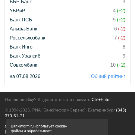
ББР Банк
3
УБРиР
4
(+2)
Банк ПСБ
5
(+2)
Альфа-Банк
6
(-2)
Россельхозбанк
7
(-2)
Банк Инго
8
Банк Уралсиб
9
Совкомбанк
10
(+2)
на 07.08.2026
Общий рейтинг
Нашли ошибку? Выделите текст и нажмите
Ctrl+Enter
© 1994-2026.
РИА "БанкИнформСервис". Екатеринбург
(343)
370-61-71
О проекте
Политика конфиденциальности
Bankinform.ru использует cookie-
файлы и обрабатывает
Правовая информация
Для рекламодателей