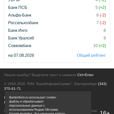
Банк ПСБ
5
(+2)
Альфа-Банк
6
(-2)
Россельхозбанк
7
(-2)
Банк Инго
8
Банк Уралсиб
9
Совкомбанк
10
(+2)
на 07.08.2026
Общий рейтинг
Нашли ошибку? Выделите текст и нажмите
Ctrl+Enter
© 1994-2026.
РИА "БанкИнформСервис". Екатеринбург
(343)
370-61-71
О проекте
Политика конфиденциальности
Bankinform.ru использует cookie-
файлы и обрабатывает
Правовая информация
Для рекламодателей
персональные данные с
использованием Яндекс Метрики,
Вся информация о продуктах банков, размещенная на портале
16+
Google Analytics. Это улучшает работу