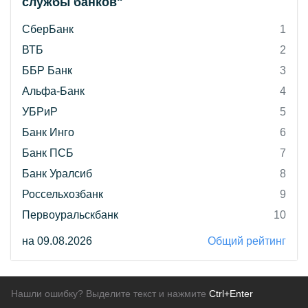
службы банков"
СберБанк
1
ВТБ
2
ББР Банк
3
Альфа-Банк
4
УБРиР
5
Банк Инго
6
Банк ПСБ
7
Банк Уралсиб
8
Россельхозбанк
9
Первоуральскбанк
10
на 09.08.2026
Общий рейтинг
Нашли ошибку? Выделите текст и нажмите
Ctrl+Enter