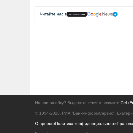
Читайте нас в
Нашли ошибку? Выделите текст и нажмите
Ctrl+E
© 1994-2026.
РИА "БанкИнформСервис". Екатери
О проекте
Политика конфиденциальности
Правов