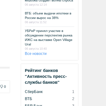
кешбэка создает волны спроса
06 августа 12:14
ВТБ: объем выдачи ипотеки в
России вырос на 38%
06 августа 11:52
УБРиР принял участие в
обсуждении перспектив рынка
ИЖС на выставке Open Village
Ural
06 августа 10:40
Все новости
Рейтинг банков
"Активность пресс-
службы банков"
0
СберБанк
1
ВТБ
2
ББР Банк
3