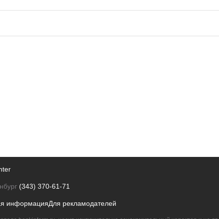
nter
нбург
(343) 370-61-71
ая информация
Для рекламодателей