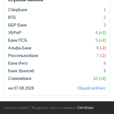
СберБанк
1
ВТБ
2
ББР Банк
3
УБРиР
4
(+2)
Банк ПСБ
5
(+2)
Альфа-Банк
6
(-2)
Россельхозбанк
7
(-2)
Банк Инго
8
Банк Уралсиб
9
Совкомбанк
10
(+2)
на 07.08.2026
Общий рейтинг
Нашли ошибку? Выделите текст и нажмите
Ctrl+Enter