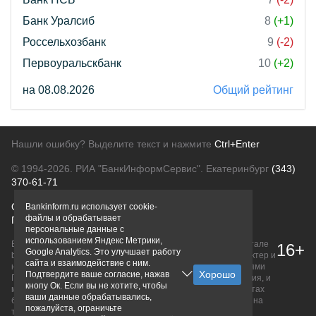
Банк Уралсиб
8
(+1)
Россельхозбанк
9
(-2)
Первоуральскбанк
10
(+2)
на 08.08.2026
Общий рейтинг
Нашли ошибку? Выделите текст и нажмите
Ctrl+Enter
© 1994-2026.
РИА "БанкИнформСервис". Екатеринбург
(343)
370-61-71
О проекте
Политика конфиденциальности
Bankinform.ru использует cookie-
файлы и обрабатывает
Правовая информация
Для рекламодателей
персональные данные с
использованием Яндекс Метрики,
Вся информация о продуктах банков, размещенная на портале
16+
Google Analytics. Это улучшает работу
bankinform.ru, носит исключительно ознакомительный характер и
сайта и взаимодействие с ним.
не является публичной офертой, определяемой положениями
Подтвердите ваше согласие, нажав
ГК РФ. Информация не содержит точного и полного описания, и
кнопу Ок. Если вы не хотите, чтобы
может быть изменена. Конечные условия уточняйте на сайтах
ваши данные обрабатывались,
банков или при личном обращении. Исключительное право на
пожалуйста, ограничьте
товарные знаки принадлежит их правообладателям.