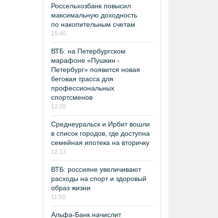
Россельхозбанк повысил
максимальную доходность
по накопительным счетам
15:40
ВТБ: на Петербургском
марафоне «Пушкин -
Петербург» появится новая
беговая трасса для
профессиональных
спортсменов
12:28
Среднеуральск и Ирбит вошли
в список городов, где доступна
семейная ипотека на вторичку
12:13
ВТБ: россияне увеличивают
расходы на спорт и здоровый
образ жизни
11:50
Альфа-Банк начислит