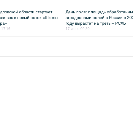
дловской области стартует
День поля: площадь обработанны
заявок в новый поток «Школы
агродронами полей в России в 20
ра»
году вырастет на треть – РСХБ
 17:16
17 июля 09:30