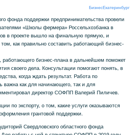
Бизнес
Екатеринбург
ого фонда поддержки предпринимательства провели
шателями «Школы фермера» Россельхозбанка в
ов в проекте вышло на финальную прямую, и
 том, как правильно составить работающий бизнес-
о, работающего бизнес-плана в дальнейшем поможет
ития своего дела. Консультации помогают понять, в
дства, когда ждать результат. Работа по
 важна как для начинающего, так и для
омментировал директор СОФПП Валерий Пиличев.
ии по экспорту, о том, какие услуги оказываются
 оформления грантовой поддержки.
аудиторий Свердловского областного фонда
Для работы с ней в структуре СОФПП в 2019 году