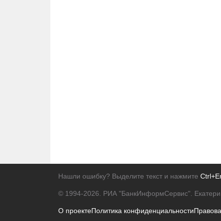
Нашли ошибку? Выделите текст и нажмите
Ctrl+E
© 1994-2026.
РИА "БанкИнформСервис". Екатери
О проекте
Политика конфиденциальности
Правов