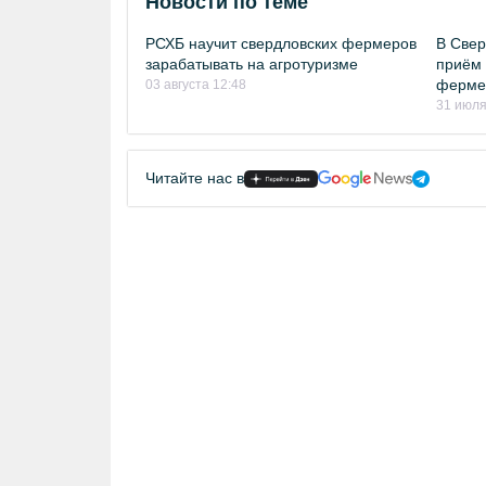
Новости по теме
РСХБ научит свердловских фермеров
В Свер
зарабатывать на агротуризме
приём 
ферме
03 августа 12:48
31 июля
Читайте нас в