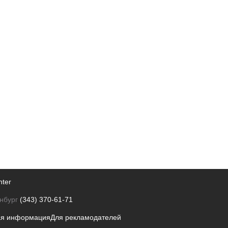
nter
нбург
(343) 370-61-71
ая информация
Для рекламодателей