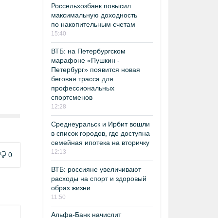
Россельхозбанк повысил
максимальную доходность
по накопительным счетам
15:40
ВТБ: на Петербургском
марафоне «Пушкин -
Петербург» появится новая
беговая трасса для
профессиональных
спортсменов
12:28
Среднеуральск и Ирбит вошли
в список городов, где доступна
семейная ипотека на вторичку
12:13
0
ВТБ: россияне увеличивают
расходы на спорт и здоровый
образ жизни
11:50
Альфа-Банк начислит