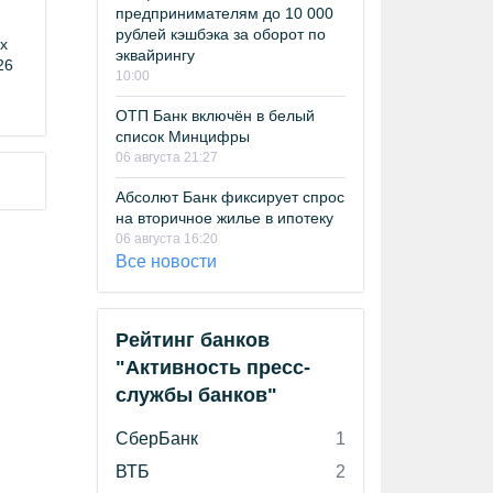
предпринимателям до 10 000
рублей кэшбэка за оборот по
х
эквайрингу
26
10:00
ОТП Банк включён в белый
список Минцифры
06 августа 21:27
Абсолют Банк фиксирует спрос
на вторичное жилье в ипотеку
06 августа 16:20
Все новости
Рейтинг банков
"Активность пресс-
службы банков"
СберБанк
1
ВТБ
2