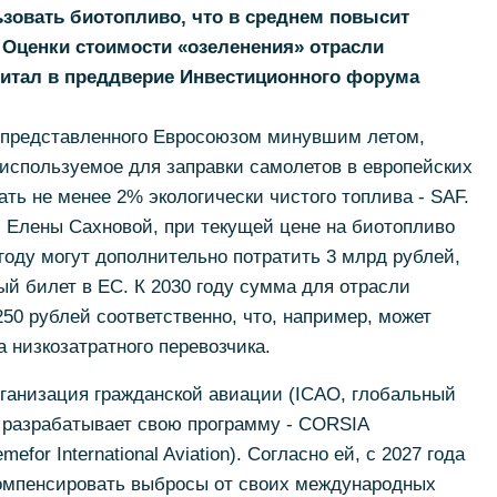
ьзовать биотопливо, что в среднем повысит
. Оценки стоимости «озеленения» отрасли
питал в преддверие Инвестиционного форума
55, представленного Евросоюзом минувшим летом,
, используемое для заправки самолетов в европейских
ть не менее 2% экологически чистого топлива - SAF.
 Елены Сахновой, при текущей цене на биотопливо
году могут дополнительно потратить 3 млрд рублей,
ый билет в ЕС. К 2030 году сумма для отрасли
50 рублей соответственно, что, например, может
 низкозатратного перевозчика.
анизация гражданской авиации (ICAO, глобальный
разрабатывает свою программу - CORSIA
efor International Aviation). Согласно ей, с 2027 года
компенсировать выбросы от своих международных