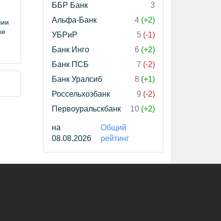
ББР Банк
3
Альфа-Банк
4
(+2)
нии
ке
УБРиР
5
(-1)
Банк Инго
6
(+2)
Банк ПСБ
7
(-2)
Банк Уралсиб
8
(+1)
Россельхозбанк
9
(-2)
Первоуральскбанк
10
(+2)
на
Общий
08.08.2026
рейтинг