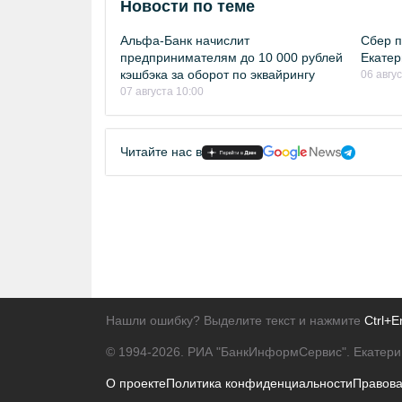
Новости по теме
Альфа-Банк начислит
Сбер п
предпринимателям до 10 000 рублей
Екатер
кэшбэка за оборот по эквайрингу
06 авгу
07 августа 10:00
Читайте нас в
Нашли ошибку? Выделите текст и нажмите
Ctrl+E
© 1994-2026.
РИА "БанкИнформСервис". Екатери
О проекте
Политика конфиденциальности
Правов