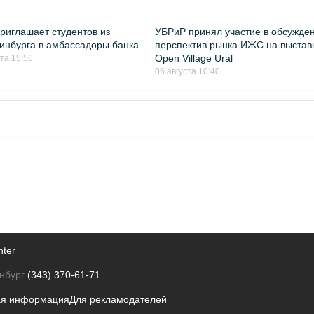
риглашает студентов из
УБРиР принял участие в обсужде
инбурга в амбассадоры банка
перспектив рынка ИЖС на выстав
Open Village Ural
ста 15:56
06 августа 10:40
nter
нбург
(343) 370-61-71
ая информация
Для рекламодателей