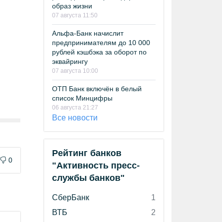
образ жизни
07 августа 11:50
Альфа-Банк начислит
предпринимателям до 10 000
рублей кэшбэка за оборот по
эквайрингу
07 августа 10:00
ОТП Банк включён в белый
список Минцифры
06 августа 21:27
Все новости
Рейтинг банков
0
"Активность пресс-
службы банков"
СберБанк
1
ВТБ
2