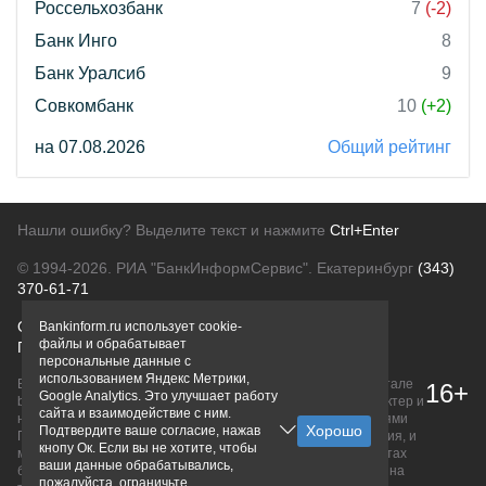
Россельхозбанк
7
(-2)
Банк Инго
8
Банк Уралсиб
9
Совкомбанк
10
(+2)
на 07.08.2026
Общий рейтинг
Нашли ошибку? Выделите текст и нажмите
Ctrl+Enter
© 1994-2026.
РИА "БанкИнформСервис". Екатеринбург
(343)
370-61-71
О проекте
Политика конфиденциальности
Bankinform.ru использует cookie-
файлы и обрабатывает
Правовая информация
Для рекламодателей
персональные данные с
использованием Яндекс Метрики,
Вся информация о продуктах банков, размещенная на портале
16+
Google Analytics. Это улучшает работу
bankinform.ru, носит исключительно ознакомительный характер и
сайта и взаимодействие с ним.
не является публичной офертой, определяемой положениями
Подтвердите ваше согласие, нажав
ГК РФ. Информация не содержит точного и полного описания, и
кнопу Ок. Если вы не хотите, чтобы
может быть изменена. Конечные условия уточняйте на сайтах
ваши данные обрабатывались,
банков или при личном обращении. Исключительное право на
пожалуйста, ограничьте