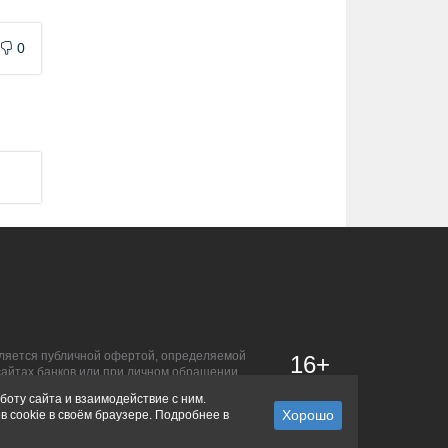
0
является публичной офертой, определяемой
16+
сайтах банков или при личном обращении.
боту сайта и взаимодействие с ним.
в cookie в своём браузере. Подробнее в