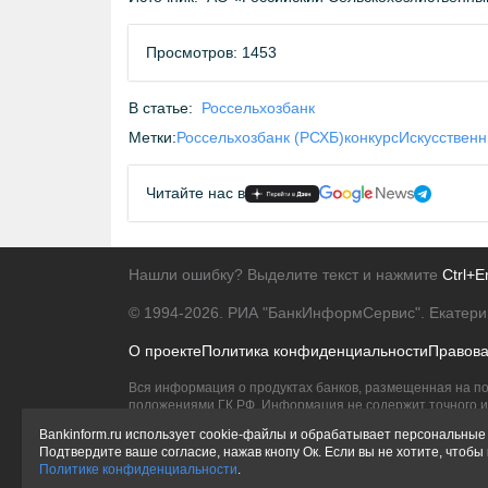
Просмотров: 1453
В статье:
Россельхозбанк
Метки:
Россельхозбанк (РСХБ)
конкурс
Искусственн
Читайте нас в
Нашли ошибку? Выделите текст и нажмите
Ctrl+E
© 1994-2026.
РИА "БанкИнформСервис". Екатери
О проекте
Политика конфиденциальности
Правов
Вся информация о продуктах банков, размещенная на по
положениями ГК РФ. Информация не содержит точного и 
Исключительное право на товарные знаки принадлежит 
Bankinform.ru использует cookie-файлы и обрабатывает персональные 
Подтвердите ваше согласие, нажав кнопу Ок. Если вы не хотите, чтоб
Политике конфиденциальности
.