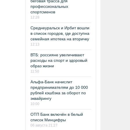
беговая трасса для
профессиональных
спортсменов
12:28
Среднеуральск и Ирбит вошли
в список городов, где доступна
семейная ипотека на вторичку
12:13
ВТБ: россияне увеличивают
расходы на спорт и здоровый
образ жизни
11:50
Альфа-Банк начислит
предпринимателям до 10 000
рублей кэшбэка за оборот по
эквайрингу
10:00
ОТП Банк включён в белый
список Минцифры
06 августа 21:27