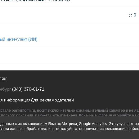
0
ый интеллект (ИИ)
nter
нбург
(343) 370-61-71
ая информация
Для рекламодателей
ртале bankinform.ru, носит исключительно ознакомительный характер и не 
полного описания, и может быть изменена. Конечные условия уточняйте на 
их правообладателям.
данные с использованием Яндекс Метрики, Google Analytics. Это улучшает ра
ы ваши данные обрабатывались, пожалуйста, ограничьте использование файло