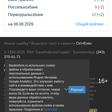
Россельхозбанк
9
(-2)
Первоуральскбанк
10
(+2)
на 08.08.2026
Общий рейтинг
Нашли ошибку? Выделите текст и нажмите
Ctrl+Enter
© 1994-2026.
РИА "БанкИнформСервис". Екатеринбург
(343)
370-61-71
О проекте
Политика конфиденциальности
Bankinform.ru использует cookie-
файлы и обрабатывает
Правовая информация
Для рекламодателей
персональные данные с
использованием Яндекс Метрики,
Вся информация о продуктах банков, размещенная на портале
16+
Google Analytics. Это улучшает работу
bankinform.ru, носит исключительно ознакомительный характер и
сайта и взаимодействие с ним.
не является публичной офертой, определяемой положениями
Подтвердите ваше согласие, нажав
ГК РФ. Информация не содержит точного и полного описания, и
кнопу Ок. Если вы не хотите, чтобы
может быть изменена. Конечные условия уточняйте на сайтах
ваши данные обрабатывались,
банков или при личном обращении. Исключительное право на
пожалуйста, ограничьте
товарные знаки принадлежит их правообладателям.
использование файлов cookie в своём
браузере. Подробнее в
Политике