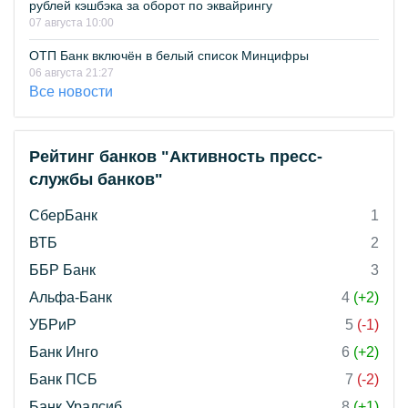
рублей кэшбэка за оборот по эквайрингу
07 августа 10:00
ОТП Банк включён в белый список Минцифры
06 августа 21:27
Все новости
Рейтинг банков "Активность пресс-
службы банков"
СберБанк
1
ВТБ
2
ББР Банк
3
Альфа-Банк
4
(+2)
УБРиР
5
(-1)
Банк Инго
6
(+2)
Банк ПСБ
7
(-2)
Банк Уралсиб
8
(+1)