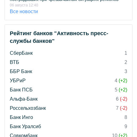
06 августа 12:40
Все новости
Рейтинг банков "Активность пресс-
службы банков"
СберБанк
1
ВТБ
2
ББР Банк
3
УБРиР
4
(+2)
Банк ПСБ
5
(+2)
Альфа-Банк
6
(-2)
Россельхозбанк
7
(-2)
Банк Инго
8
Банк Уралсиб
9
Совкомбанк
10
(+2)