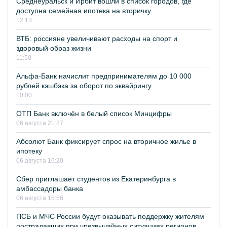
Среднеуральск и Ирбит вошли в список городов, где
доступна семейная ипотека на вторичку
12:13
ВТБ: россияне увеличивают расходы на спорт и
здоровый образ жизни
11:50
Альфа-Банк начислит предпринимателям до 10 000
рублей кэшбэка за оборот по эквайрингу
10:00
ОТП Банк включён в белый список Минцифры
06 августа 21:27
Абсолют Банк фиксирует спрос на вторичное жилье в
ипотеку
06 августа 16:20
Сбер приглашает студентов из Екатеринбурга в
амбассадоры банка
06 августа 15:56
ПСБ и МЧС России будут оказывать поддержку жителям
пострадавших при чрезвычайных ситуациях регионов