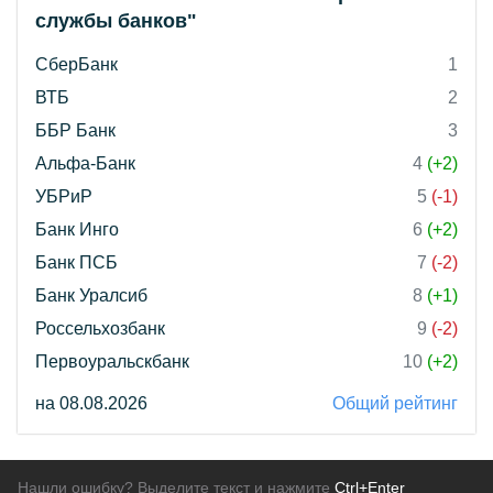
службы банков"
СберБанк
1
ВТБ
2
ББР Банк
3
Альфа-Банк
4
(+2)
УБРиР
5
(-1)
Банк Инго
6
(+2)
Банк ПСБ
7
(-2)
Банк Уралсиб
8
(+1)
Россельхозбанк
9
(-2)
Первоуральскбанк
10
(+2)
на 08.08.2026
Общий рейтинг
Нашли ошибку? Выделите текст и нажмите
Ctrl+Enter