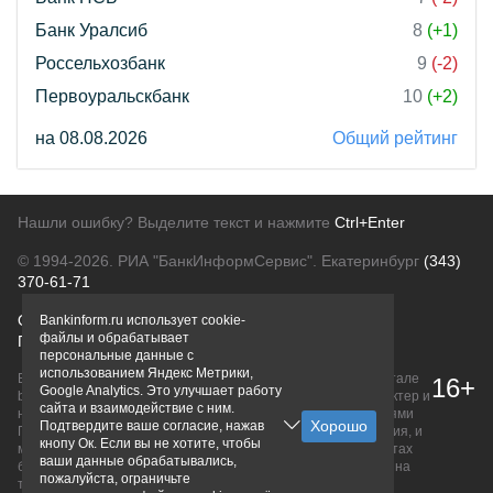
Банк Уралсиб
8
(+1)
Россельхозбанк
9
(-2)
Первоуральскбанк
10
(+2)
на 08.08.2026
Общий рейтинг
Нашли ошибку? Выделите текст и нажмите
Ctrl+Enter
© 1994-2026.
РИА "БанкИнформСервис". Екатеринбург
(343)
370-61-71
О проекте
Политика конфиденциальности
Bankinform.ru использует cookie-
файлы и обрабатывает
Правовая информация
Для рекламодателей
персональные данные с
использованием Яндекс Метрики,
Вся информация о продуктах банков, размещенная на портале
16+
Google Analytics. Это улучшает работу
bankinform.ru, носит исключительно ознакомительный характер и
сайта и взаимодействие с ним.
не является публичной офертой, определяемой положениями
Подтвердите ваше согласие, нажав
ГК РФ. Информация не содержит точного и полного описания, и
кнопу Ок. Если вы не хотите, чтобы
может быть изменена. Конечные условия уточняйте на сайтах
ваши данные обрабатывались,
банков или при личном обращении. Исключительное право на
пожалуйста, ограничьте
товарные знаки принадлежит их правообладателям.