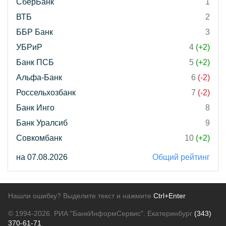
СберБанк
1
ВТБ
2
ББР Банк
3
УБРиР
4
(+2)
Банк ПСБ
5
(+2)
Альфа-Банк
6
(-2)
Россельхозбанк
7
(-2)
Банк Инго
8
Банк Уралсиб
9
Совкомбанк
10
(+2)
на 07.08.2026
Общий рейтинг
Нашли ошибку? Выделите текст и нажмите
Ctrl+Enter
© 1994-2026.
РИА "БанкИнформСервис". Екатеринбург
(343)
370-61-71