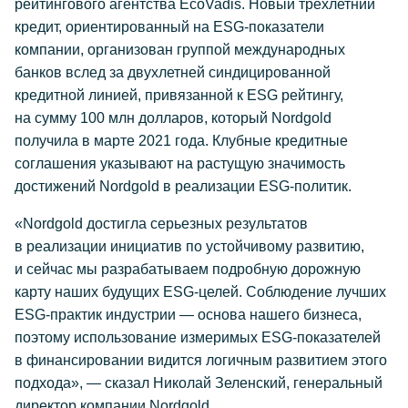
рейтингового агентства EcoVadis. Новый трехлетний
кредит, ориентированный на
ESG-показатели
компании, организован группой международных
банков вслед за двухлетней синдицированной
кредитной линией, привязанной к ESG рейтингу,
на сумму 100 млн долларов, который Nordgold
получила в марте 2021 года. Клубные кредитные
соглашения указывают на растущую значимость
достижений Nordgold в реализации
ESG-политик
.
«Nordgold достигла серьезных результатов
в реализации инициатив по устойчивому развитию,
и сейчас мы разрабатываем подробную дорожную
карту наших будущих
ESG-целей
. Соблюдение лучших
ESG-практик
индустрии — основа нашего бизнеса,
поэтому использование измеримых
ESG-показателей
в финансировании видится логичным развитием этого
подхода», — сказал Николай Зеленский, генеральный
директор компании Nordgold.