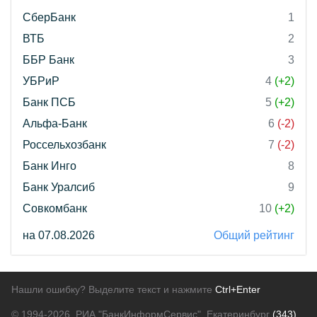
СберБанк
1
ВТБ
2
ББР Банк
3
УБРиР
4
(+2)
Банк ПСБ
5
(+2)
Альфа-Банк
6
(-2)
Россельхозбанк
7
(-2)
Банк Инго
8
Банк Уралсиб
9
Совкомбанк
10
(+2)
на 07.08.2026
Общий рейтинг
Нашли ошибку? Выделите текст и нажмите
Ctrl+Enter
© 1994-2026.
РИА "БанкИнформСервис". Екатеринбург
(343)