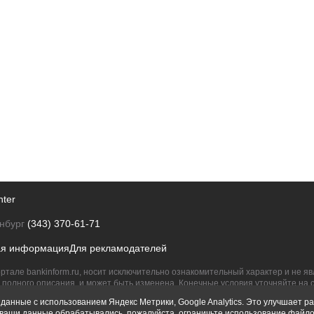
nter
нбург
(343) 370-61-71
ая информация
Для рекламодателей
ртале bankinform.ru, носит исключительно ознакомительный характер и не 
полного описания, и может быть изменена. Конечные условия уточняйте на 
их правообладателям.
данные с использованием Яндекс Метрики, Google Analytics. Это улучшает ра
ы ваши данные обрабатывались, пожалуйста, ограничьте использование файло