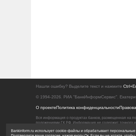
Нашли ошибку? Выделите текст и нажмите
Ctrl+E
© 1994-2026.
РИА "БанкИнформСервис". Екатери
О проекте
Политика конфиденциальности
Правов
Вся информация о продуктах банков, размещенная на по
положениями ГК РФ. Информация не содержит точного и 
Исключительное право на товарные знаки принадлежит 
Bankinform.ru использует cookie-файлы и обрабатывает персональные 
Подтвердите ваше согласие, нажав кнопу Ок. Если вы не хотите, чтоб