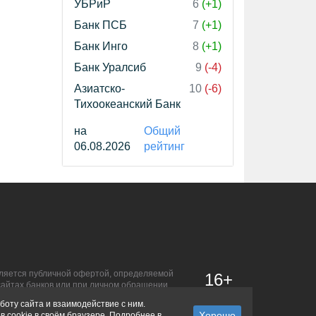
УБРиР
6
(+1)
Банк ПСБ
7
(+1)
Банк Инго
8
(+1)
Банк Уралсиб
9
(-4)
Азиатско-
10
(-6)
Тихоокеанский Банк
на
Общий
06.08.2026
рейтинг
является публичной офертой, определяемой
16+
сайтах банков или при личном обращении.
боту сайта и взаимодействие с ним.
в cookie в своём браузере. Подробнее в