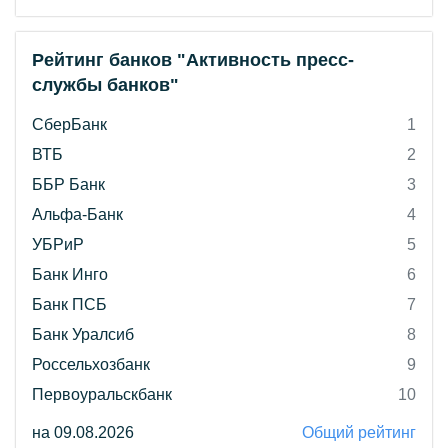
Рейтинг банков "Активность пресс-
службы банков"
СберБанк
1
ВТБ
2
ББР Банк
3
Альфа-Банк
4
УБРиР
5
Банк Инго
6
Банк ПСБ
7
Банк Уралсиб
8
Россельхозбанк
9
Первоуральскбанк
10
на 09.08.2026
Общий рейтинг