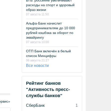
ВТБ: россияне увеличивают
расходы на спорт и здоровый
образ жизни
07 августа 11:50
Альфа-Банк начислит
предпринимателям до 10 000
рублей кэшбэка за оборот по
эквайрингу
07 августа 10:00
ОТП Банк включён в белый
список Минцифры
06 августа 21:27
Все новости
Рейтинг банков
"Активность пресс-
службы банков"
рвис»
СберБанк
1