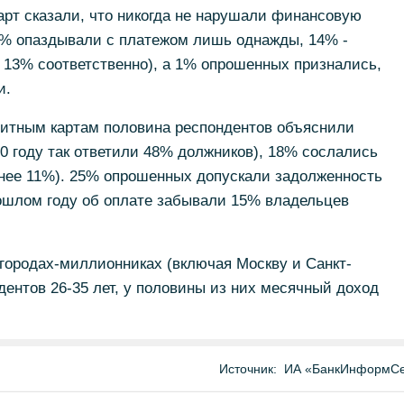
арт сказали, что никогда не нарушали финансовую
18% опаздывали с платежом лишь однажды, 14% -
и 13% соответственно), а 1% опрошенных признались,
и.
дитным картам половина респондентов объяснили
 году так ответили 48% должников), 18% сослались
анее 11%). 25% опрошенных допускали задолженность
рошлом году об оплате забывали 15% владельцев
городах-миллионниках (включая Москву и Санкт-
ентов 26-35 лет, у половины из них месячный доход
Источник:
ИА «БанкИнформСе