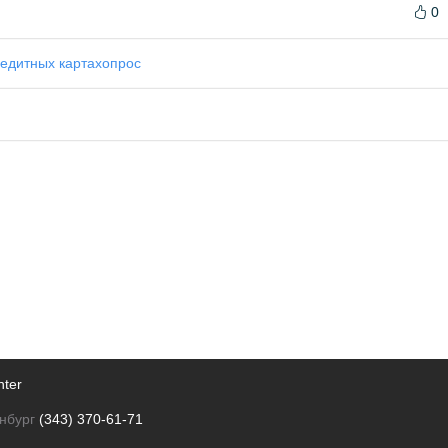
0
редитных картах
опрос
nter
нбург
(343) 370-61-71