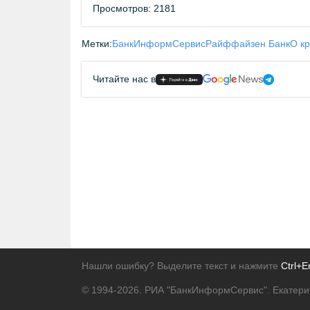
Просмотров: 2181
Метки:
БанкИнформСервис
Райффайзен Банк
О к
Читайте нас в
Нашли ошибку? Выделите текст и нажмите
Ctrl+E
© 1994-2026.
РИА "БанкИнформСервис". Екатери