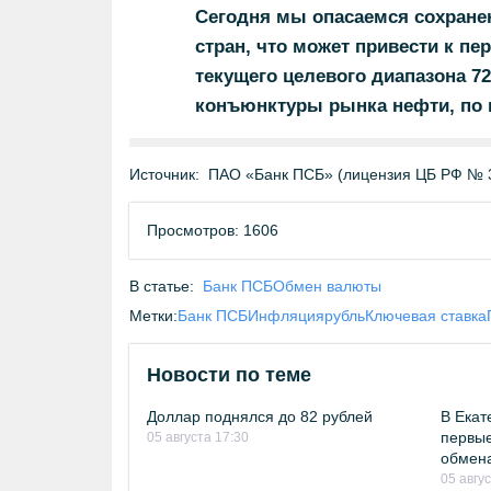
Сегодня мы опасаемся сохране
стран, что может привести к пе
текущего целевого диапазона 72
конъюнктуры рынка нефти, по 
Источник:
ПАО «Банк ПСБ» (лицензия ЦБ РФ № 
Просмотров: 1606
В статье:
Банк ПСБ
Обмен валюты
Метки:
Банк ПСБ
Инфляция
рубль
Ключевая ставка
Новости по теме
Доллар поднялся до 82 рублей
В Екат
первые
05 августа 17:30
обмен
05 авгу