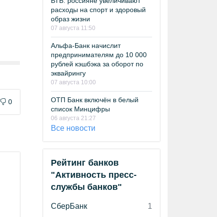
ВТБ: россияне увеличивают
расходы на спорт и здоровый
образ жизни
07 августа 11:50
Альфа-Банк начислит
предпринимателям до 10 000
рублей кэшбэка за оборот по
эквайрингу
07 августа 10:00
ОТП Банк включён в белый
0
список Минцифры
06 августа 21:27
Все новости
Рейтинг банков
"Активность пресс-
службы банков"
СберБанк
1