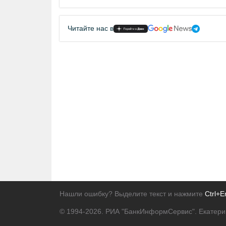
Читайте нас в
Нашли ошибку? Выделите текст и нажмите
Ctrl+E
© 1994-2026.
РИА "БанкИнформСервис". Екатери