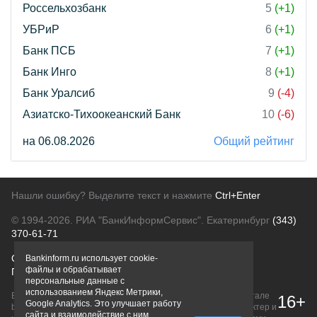
Россельхозбанк
5
(+1)
УБРиР
6
(+1)
Банк ПСБ
7
(+1)
Банк Инго
8
(+1)
Банк Уралсиб
9
(-4)
Азиатско-Тихоокеанский Банк
10
(-6)
на 06.08.2026
Общий рейтинг
Нашли ошибку? Выделите текст и нажмите
Ctrl+Enter
© 1994-2026.
РИА "БанкИнформСервис". Екатеринбург
(343)
370-61-71
О проекте
Политика конфиденциальности
Bankinform.ru использует cookie-
файлы и обрабатывает
Правовая информация
Для рекламодателей
персональные данные с
использованием Яндекс Метрики,
Вся информация о продуктах банков, размещенная на портале
16+
Google Analytics. Это улучшает работу
bankinform.ru, носит исключительно ознакомительный характер и
сайта и взаимодействие с ним.