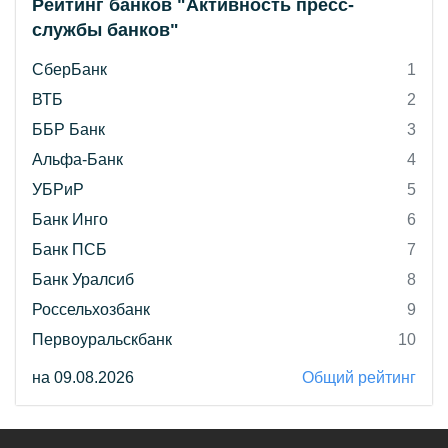
Рейтинг банков "Активность пресс-
службы банков"
СберБанк
1
ВТБ
2
ББР Банк
3
Альфа-Банк
4
УБРиР
5
Банк Инго
6
Банк ПСБ
7
Банк Уралсиб
8
Россельхозбанк
9
Первоуральскбанк
10
на 09.08.2026
Общий рейтинг