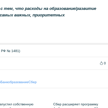
 с тем, что расходы на образование/развитие
о самых важных, приоритетных
Б РФ № 1481)
0
рБанк
образование
Сбер
апустил собственную
Сбер расширяет программу