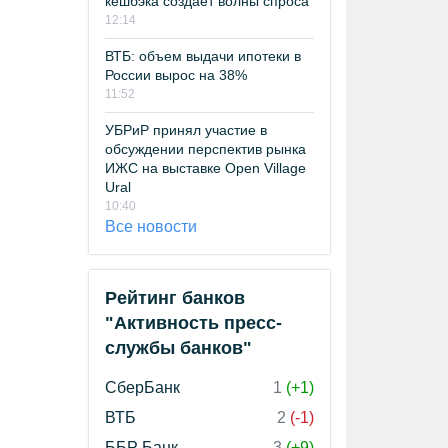
кешбэка создает волны спроса
12:14
ВТБ: объем выдачи ипотеки в
России вырос на 38%
11:52
УБРиР принял участие в
обсуждении перспектив рынка
ИЖС на выставке Open Village
Ural
10:40
Все новости
Рейтинг банков
"Активность пресс-
службы банков"
СберБанк
1
(+1)
ВТБ
2
(-1)
ББР Банк
3
(+9)