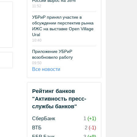
России вырос на 38%
11:52
УБРиР принял участие в
обсуждении перспектив рынка
ИЖС на выставке Open Village
Ural
10:40
Приложение УБРиР
возобновило работу
09:50
Все новости
Рейтинг банков
"Активность пресс-
службы банков"
СберБанк
1
(+1)
ВТБ
2
(-1)
ББР Банк
3
(+9)