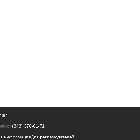
nter
нбург
(343) 370-61-71
ая информация
Для рекламодателей