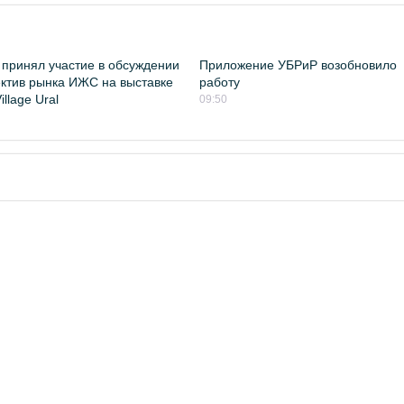
принял участие в обсуждении
Приложение УБРиР возобновило
ктив рынка ИЖС на выставке
работу
llage Ural
09:50