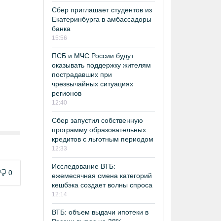
Сбер приглашает студентов из
Екатеринбурга в амбассадоры
банка
15:56
ПСБ и МЧС России будут
оказывать поддержку жителям
пострадавших при
чрезвычайных ситуациях
регионов
12:40
Сбер запустил собственную
программу образовательных
кредитов с льготным периодом
12:33
Исследование ВТБ:
0
ежемесячная смена категорий
кешбэка создает волны спроса
12:14
ВТБ: объем выдачи ипотеки в