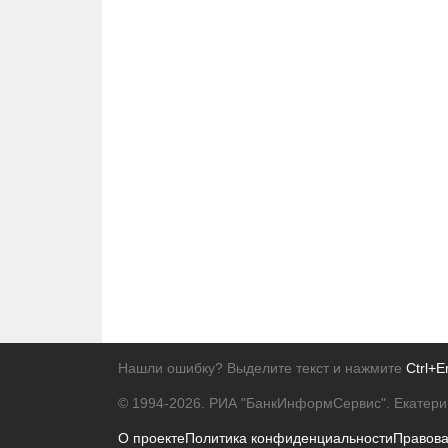
Нашли ошибку? Выделите текст и нажмите
Ctrl+E
© 1994-2026.
РИА "БанкИнформСервис". Екатери
О проекте
Политика конфиденциальности
Правов