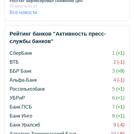
Росстат зафиксировал снижение цен
05 августа 21:22
Все новости
Рейтинг банков "Активность пресс-
службы банков"
СберБанк
1
(+1)
ВТБ
2
(-1)
ББР Банк
3
(+9)
Альфа-Банк
4
(-1)
Россельхозбанк
5
(+1)
УБРиР
6
(+1)
Банк ПСБ
7
(+1)
Банк Инго
8
(+1)
Банк Уралсиб
9
(-4)
Азиатско-Тихоокеанский Банк
10
(-6)