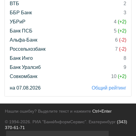
ВТБ
2
ББР Банк
3
УБРиР
4
(+2)
Банк ПСБ
5
(+2)
Альфа-Банк
6
(-2)
Россельхозбанк
7
(-2)
Банк Инго
8
Банк Уралсиб
9
Совкомбанк
10
(+2)
на 07.08.2026
Общий рейтинг
Нашли ошибку? Выделите текст и нажмите
Ctrl+Enter
© 1994-2026.
РИА "БанкИнформСервис". Екатеринбург
(343)
370-61-71