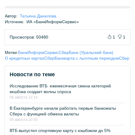
Автор:
Татьяна Данилова
Источник:
ИА «БанкИнформСервис»
Просмотров: 50480
1
1
Метки:
БанкИнформСервис
СберБанк (Уральский банк)
О кредитных картах
СберБанк
карта с льготным периодом
Сбер
Новости по теме
Исследование ВТБ: ежемесячная смена категорий
кешбэка создает волны спроса
06 августа 12:14
В Екатеринбурге начали работать первые банкоматы
Сбера с функцией обмена валюты
05 августа 10:50
ВТБ выпустил спортивную карту с кэшбэком до 5%