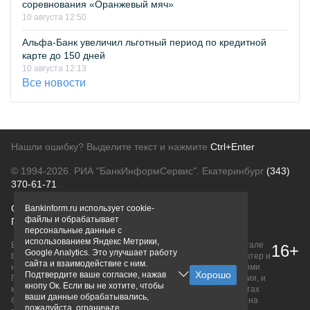
соревнования «Оранжевый мяч»
10 августа 12:50
Альфа-Банк увеличил льготный период по кредитной
карте до 150 дней
10 августа 12:13
Все новости
Нашли ошибку? Выделите текст и нажмите
Ctrl+Enter
© 1994-2026.
РИА "БанкИнформСервис". Екатеринбург
(343)
370-61-71
О проекте
Политика конфиденциальности
Bankinform.ru использует cookie-
файлы и обрабатывает
Правовая информация
Для рекламодателей
персональные данные с
использованием Яндекс Метрики,
Вся информация о продуктах банков, размещенная на портале
16+
Google Analytics. Это улучшает работу
bankinform.ru, носит исключительно ознакомительный характер и
сайта и взаимодействие с ним.
не является публичной офертой, определяемой положениями
Подтвердите ваше согласие, нажав
ГК РФ. Информация не содержит точного и полного описания, и
кнопу Ок. Если вы не хотите, чтобы
может быть изменена. Конечные условия уточняйте на сайтах
ваши данные обрабатывались,
банков или при личном обращении. Исключительное право на
пожалуйста, ограничьте