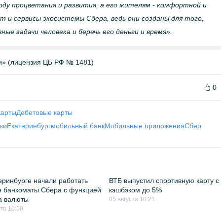
ду процветания и развития, а его жителям - комфортной и
т и сервисы экосистемы Сбера, ведь они созданы для того,
е задачи человека и беречь его деньги и время».
и» (лицензия ЦБ РФ № 1481)
0
карты
Дебетовые карты
ки
Екатеринбург
мобильный банк
Мобильные приложения
Сбер
еринбурге начали работать
ВТБ выпустил спортивную карту с
 банкоматы Сбера с функцией
кэшбэком до 5%
а валюты
05 августа 10:21
ста 10:50