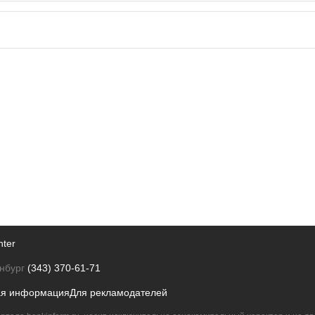
nter
нбург
(343) 370-61-71
ая информация
Для рекламодателей