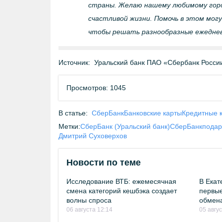
страны. Желаю нашему любимому горо
счастливой жизни. Помочь в этом могу
чтобы решать разнообразные ежедневны
Источник:
Уральский банк ПАО «Сбербанк Росси
Просмотров: 1045
В статье:
СберБанк
Банковские карты
Кредитные 
Метки:
СберБанк (Уральский банк)
СберБанк
подар
Дмитрий Суховерхов
Новости по теме
Исследование ВТБ: ежемесячная
В Екат
смена категорий кешбэка создает
первые
волны спроса
обмен
06 августа 12:14
05 авгу