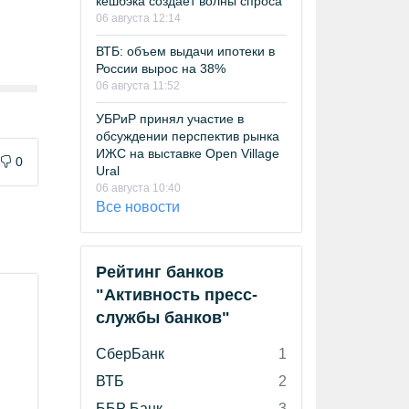
кешбэка создает волны спроса
06 августа 12:14
ВТБ: объем выдачи ипотеки в
России вырос на 38%
06 августа 11:52
УБРиР принял участие в
обсуждении перспектив рынка
ИЖС на выставке Open Village
0
Ural
06 августа 10:40
Все новости
Рейтинг банков
"Активность пресс-
службы банков"
СберБанк
1
ВТБ
2
ББР Банк
3