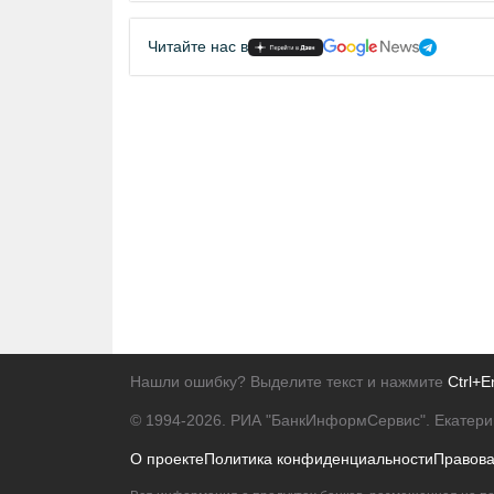
Читайте нас в
Нашли ошибку? Выделите текст и нажмите
Ctrl+E
© 1994-2026.
РИА "БанкИнформСервис". Екатери
О проекте
Политика конфиденциальности
Правов